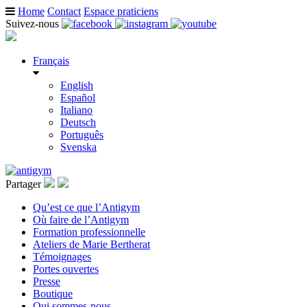
Home
Contact
Espace praticiens
Suivez-nous
Français
English
Español
Italiano
Deutsch
Português
Svenska
Partager
Qu’est ce que l’Antigym
Où faire de l’Antigym
Formation professionnelle
Ateliers de Marie Bertherat
Témoignages
Portes ouvertes
Presse
Boutique
Qui sommes-nous