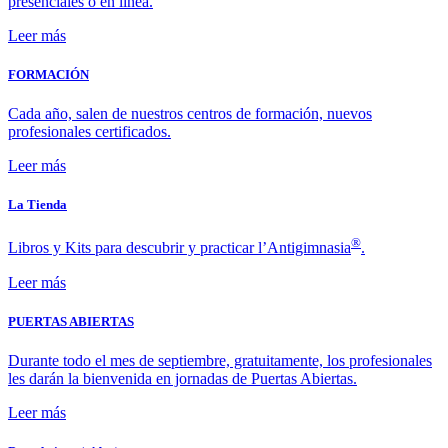
presenciales o en línea.
Leer más
FORMACIÓN
Cada año, salen de nuestros centros de formación, nuevos
profesionales certificados.
Leer más
La Tienda
®
Libros y Kits para descubrir y practicar l’Antigimnasia
.
Leer más
PUERTAS ABIERTAS
Durante todo el mes de septiembre, gratuitamente, los profesionales
les darán la bienvenida en jornadas de Puertas Abiertas.
Leer más