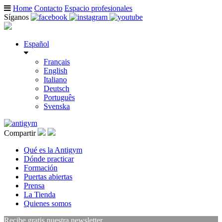
Home
Contacto
Espacio profesionales
Síganos
Español
Français
English
Italiano
Deutsch
Português
Svenska
Compartir
Qué es la Antigym
Dónde practicar
Formación
Puertas abiertas
Prensa
La Tienda
Quienes somos
Recibe gratis nuestra newsletter