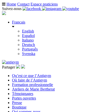
Home
Contact
Espace praticiens
Suivez-nous
Français
English
Español
Italiano
Deutsch
Português
Svenska
Partager
Qu’est ce que l’Antigym
Où faire de l’Antigym
Formation professionnelle
Ateliers de Marie Bertherat
Témoignages
Portes ouvertes
Presse
Boutique
Qui sommes-nous