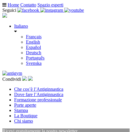
Home
Contatto
Spazio esperti
Seguici
Italiano
Français
English
Español
Deutsch
Português
Svenska
Condividi
Che cos’è l’Antiginnastica
Dove fare l’Antiginnastica
Formazione professionale
Porte aperte
Stampa
La Boutique
Chi siamo
Ricevi gratuitamente la nostra newsletter