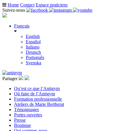
Home
Contact
Espace praticiens
Suivez-nous
Français
English
Español
Italiano
Deutsch
Português
Svenska
Partager
Qu’est ce que l’Antigym
Où faire de l’Antigym
Formation professionnelle
Ateliers de Marie Bertherat
Témoignages
Portes ouvertes
Presse
Boutique
Qui sommes-nous