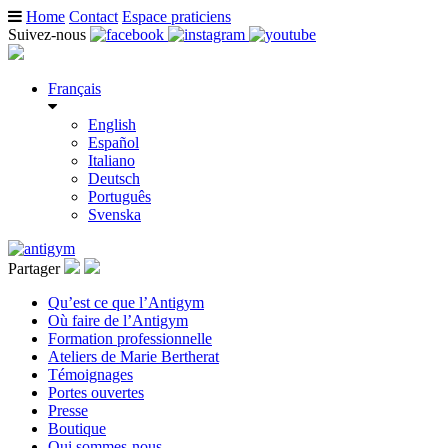
Home
Contact
Espace praticiens
Suivez-nous
Français
English
Español
Italiano
Deutsch
Português
Svenska
Partager
Qu’est ce que l’Antigym
Où faire de l’Antigym
Formation professionnelle
Ateliers de Marie Bertherat
Témoignages
Portes ouvertes
Presse
Boutique
Qui sommes-nous