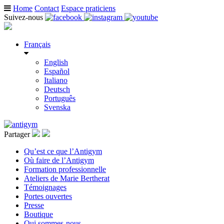
Home
Contact
Espace praticiens
Suivez-nous
Français
English
Español
Italiano
Deutsch
Português
Svenska
Partager
Qu’est ce que l’Antigym
Où faire de l’Antigym
Formation professionnelle
Ateliers de Marie Bertherat
Témoignages
Portes ouvertes
Presse
Boutique
Qui sommes-nous