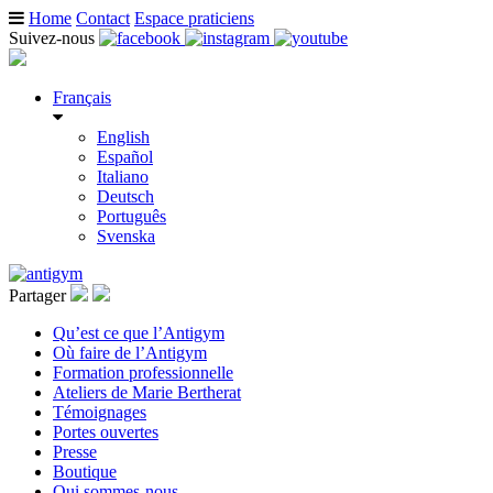
Home
Contact
Espace praticiens
Suivez-nous
Français
English
Español
Italiano
Deutsch
Português
Svenska
Partager
Qu’est ce que l’Antigym
Où faire de l’Antigym
Formation professionnelle
Ateliers de Marie Bertherat
Témoignages
Portes ouvertes
Presse
Boutique
Qui sommes-nous