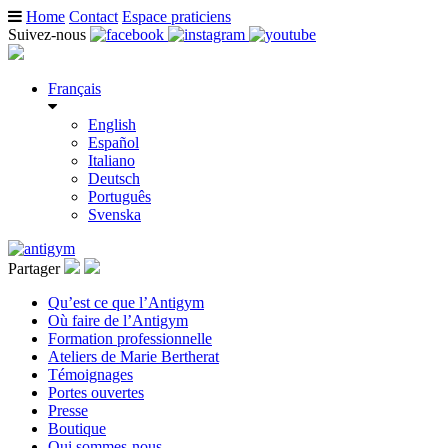
Home
Contact
Espace praticiens
Suivez-nous
Français
English
Español
Italiano
Deutsch
Português
Svenska
Partager
Qu’est ce que l’Antigym
Où faire de l’Antigym
Formation professionnelle
Ateliers de Marie Bertherat
Témoignages
Portes ouvertes
Presse
Boutique
Qui sommes-nous