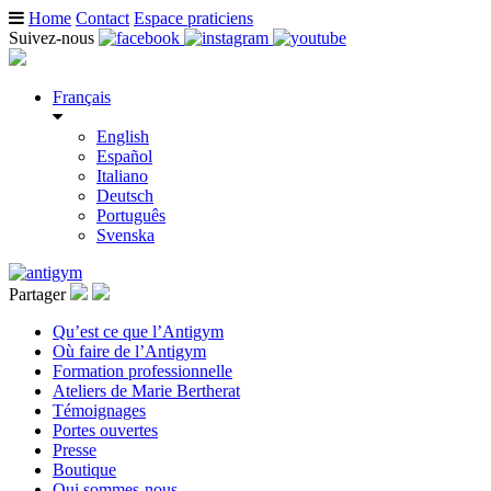
Home
Contact
Espace praticiens
Suivez-nous
Français
English
Español
Italiano
Deutsch
Português
Svenska
Partager
Qu’est ce que l’Antigym
Où faire de l’Antigym
Formation professionnelle
Ateliers de Marie Bertherat
Témoignages
Portes ouvertes
Presse
Boutique
Qui sommes-nous