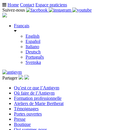
Home
Contact
Espace praticiens
Suivez-nous
Français
English
Español
Italiano
Deutsch
Português
Svenska
Partager
Qu’est ce que l’Antigym
Où faire de l’Antigym
Formation professionnelle
Ateliers de Marie Bertherat
Témoignages
Portes ouvertes
Presse
Boutique
Qui sommes-nous