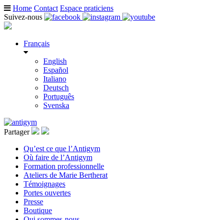
Home
Contact
Espace praticiens
Suivez-nous
Français
English
Español
Italiano
Deutsch
Português
Svenska
Partager
Qu’est ce que l’Antigym
Où faire de l’Antigym
Formation professionnelle
Ateliers de Marie Bertherat
Témoignages
Portes ouvertes
Presse
Boutique
Qui sommes-nous