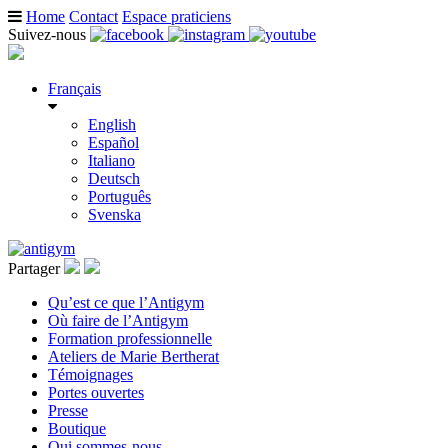
Home
Contact
Espace praticiens
Suivez-nous
Français
English
Español
Italiano
Deutsch
Português
Svenska
Partager
Qu’est ce que l’Antigym
Où faire de l’Antigym
Formation professionnelle
Ateliers de Marie Bertherat
Témoignages
Portes ouvertes
Presse
Boutique
Qui sommes-nous