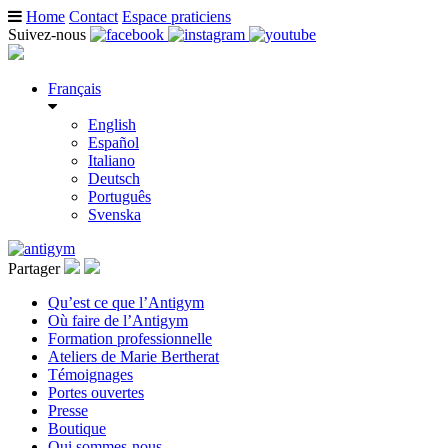
Home
Contact
Espace praticiens
Suivez-nous
Français
English
Español
Italiano
Deutsch
Português
Svenska
Partager
Qu’est ce que l’Antigym
Où faire de l’Antigym
Formation professionnelle
Ateliers de Marie Bertherat
Témoignages
Portes ouvertes
Presse
Boutique
Qui sommes-nous