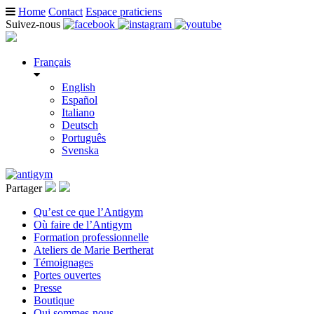
Home
Contact
Espace praticiens
Suivez-nous
Français
English
Español
Italiano
Deutsch
Português
Svenska
Partager
Qu’est ce que l’Antigym
Où faire de l’Antigym
Formation professionnelle
Ateliers de Marie Bertherat
Témoignages
Portes ouvertes
Presse
Boutique
Qui sommes-nous