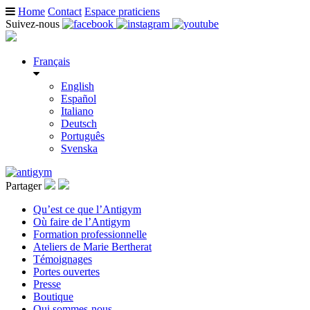
Home
Contact
Espace praticiens
Suivez-nous
Français
English
Español
Italiano
Deutsch
Português
Svenska
Partager
Qu’est ce que l’Antigym
Où faire de l’Antigym
Formation professionnelle
Ateliers de Marie Bertherat
Témoignages
Portes ouvertes
Presse
Boutique
Qui sommes-nous