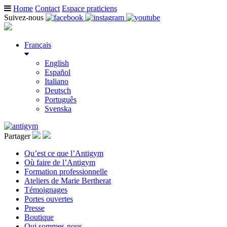
Home
Contact
Espace praticiens
Suivez-nous
Français
English
Español
Italiano
Deutsch
Português
Svenska
Partager
Qu’est ce que l’Antigym
Où faire de l’Antigym
Formation professionnelle
Ateliers de Marie Bertherat
Témoignages
Portes ouvertes
Presse
Boutique
Qui sommes-nous