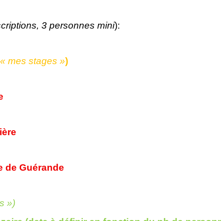
nscriptions, 3 personnes mini
):
e « mes stages »
)
e
ière
e de Guérande
s »)