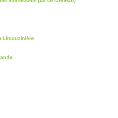
nnes interessées par ce créneau)
a Limouzinière
rande