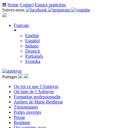
Home
Contact
Espace praticiens
Suivez-nous
Français
English
Español
Italiano
Deutsch
Português
Svenska
Partager
Qu’est ce que l’Antigym
Où faire de l’Antigym
Formation professionnelle
Ateliers de Marie Bertherat
Témoignages
Portes ouvertes
Presse
Boutique
Qui sommes-nous