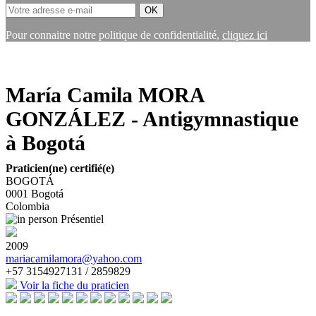
Pour connaitre notre politique de confidentialité,
cliquez ici
María Camila MORA
GONZÁLEZ - Antigymnastique
à Bogotá
Praticien(ne) certifié(e)
BOGOTÁ
0001
Bogotá
Colombia
Présentiel
2009
mariacamilamora@yahoo.com
+57 3154927131 / 2859829
Voir la fiche du praticien