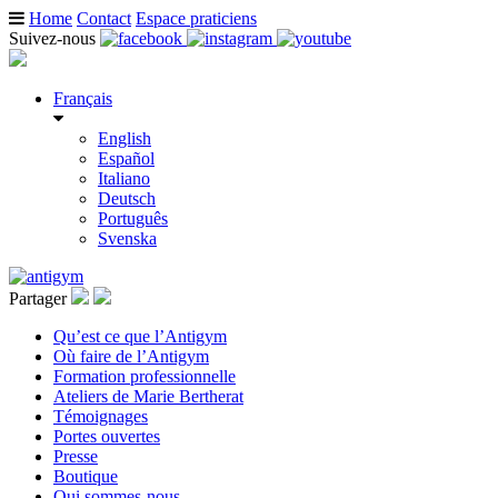
Home
Contact
Espace praticiens
Suivez-nous
Français
English
Español
Italiano
Deutsch
Português
Svenska
Partager
Qu’est ce que l’Antigym
Où faire de l’Antigym
Formation professionnelle
Ateliers de Marie Bertherat
Témoignages
Portes ouvertes
Presse
Boutique
Qui sommes-nous