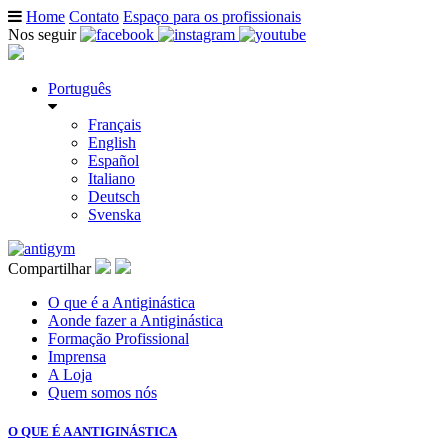
Home
Contato
Espaço para os profissionais
Nos seguir
Português
Français
English
Español
Italiano
Deutsch
Svenska
Compartilhar
O que é a Antiginástica
Aonde fazer a Antiginástica
Formação Profissional
Imprensa
A Loja
Quem somos nós
O QUE É A ANTIGINÁSTICA