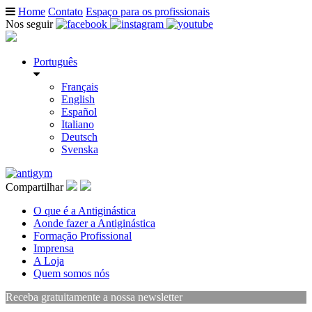
Home
Contato
Espaço para os profissionais
Nos seguir
Português
Français
English
Español
Italiano
Deutsch
Svenska
Compartilhar
O que é a Antiginástica
Aonde fazer a Antiginástica
Formação Profissional
Imprensa
A Loja
Quem somos nós
Receba gratuitamente a nossa newsletter