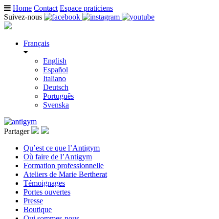
Home
Contact
Espace praticiens
Suivez-nous
Français
English
Español
Italiano
Deutsch
Português
Svenska
Partager
Qu’est ce que l’Antigym
Où faire de l’Antigym
Formation professionnelle
Ateliers de Marie Bertherat
Témoignages
Portes ouvertes
Presse
Boutique
Qui sommes-nous