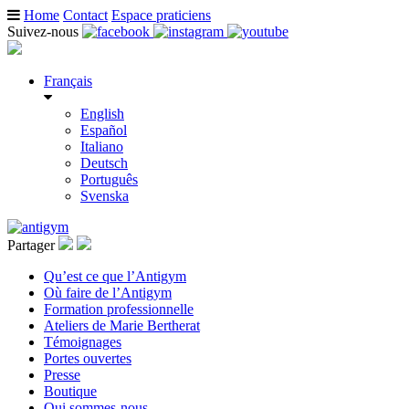
Home
Contact
Espace praticiens
Suivez-nous
Français
English
Español
Italiano
Deutsch
Português
Svenska
Partager
Qu’est ce que l’Antigym
Où faire de l’Antigym
Formation professionnelle
Ateliers de Marie Bertherat
Témoignages
Portes ouvertes
Presse
Boutique
Qui sommes-nous