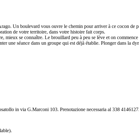
 Arago. Un boulevard vous ouvre le chemin pour arriver à ce cocon de p
n de votre territoire, dans votre histoire fait corps.
dre, mieux se connaître. Le brouillard peu à peu se lève et on commenc
nter une séance dans un groupe qui est déjà établie. Plonger dans la dy
osatollo in via G.Marconi 103. Prenotazione necessaria al 338 4146127
lable).