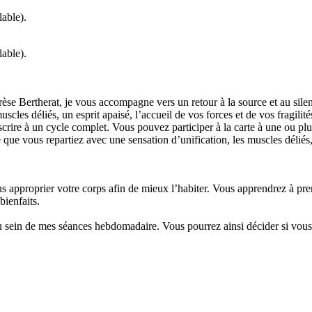
lable).
lable).
èse Bertherat, je vous accompagne vers un retour à la source et au silen
scles déliés, un esprit apaisé, l’accueil de vos forces et de vos fragilités
rire à un cycle complet. Vous pouvez participer à la carte à une ou plu
e que vous repartiez avec une sensation d’unification, les muscles déliés,
approprier votre corps afin de mieux l’habiter. Vous apprendrez à prend
bienfaits.
u sein de mes séances hebdomadaire. Vous pourrez ainsi décider si vous