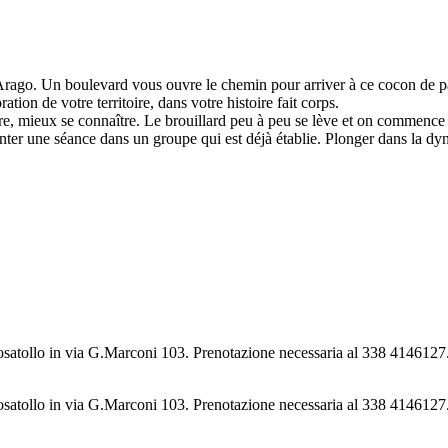
 Arago. Un boulevard vous ouvre le chemin pour arriver à ce cocon de p
n de votre territoire, dans votre histoire fait corps.
dre, mieux se connaître. Le brouillard peu à peu se lève et on commenc
nter une séance dans un groupe qui est déjà établie. Plonger dans la dy
osatollo in via G.Marconi 103. Prenotazione necessaria al 338 4146127
osatollo in via G.Marconi 103. Prenotazione necessaria al 338 4146127