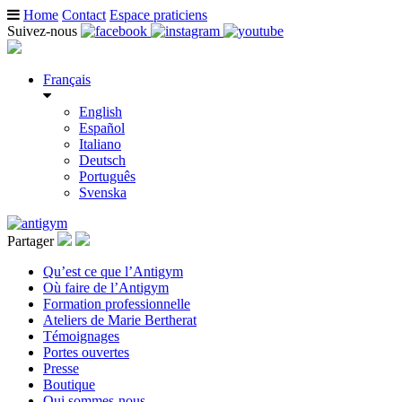
Home
Contact
Espace praticiens
Suivez-nous
Français
English
Español
Italiano
Deutsch
Português
Svenska
Partager
Qu’est ce que l’Antigym
Où faire de l’Antigym
Formation professionnelle
Ateliers de Marie Bertherat
Témoignages
Portes ouvertes
Presse
Boutique
Qui sommes-nous