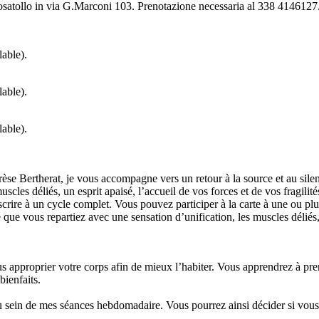
osatollo in via G.Marconi 103. Prenotazione necessaria al 338 4146127
lable).
lable).
lable).
èse Bertherat, je vous accompagne vers un retour à la source et au silen
scles déliés, un esprit apaisé, l’accueil de vos forces et de vos fragilités
rire à un cycle complet. Vous pouvez participer à la carte à une ou plu
e que vous repartiez avec une sensation d’unification, les muscles déliés,
approprier votre corps afin de mieux l’habiter. Vous apprendrez à prend
bienfaits.
u sein de mes séances hebdomadaire. Vous pourrez ainsi décider si vous