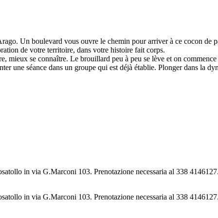
 Arago. Un boulevard vous ouvre le chemin pour arriver à ce cocon de p
n de votre territoire, dans votre histoire fait corps.
dre, mieux se connaître. Le brouillard peu à peu se lève et on commenc
nter une séance dans un groupe qui est déjà établie. Plonger dans la dy
osatollo in via G.Marconi 103. Prenotazione necessaria al 338 4146127
osatollo in via G.Marconi 103. Prenotazione necessaria al 338 4146127