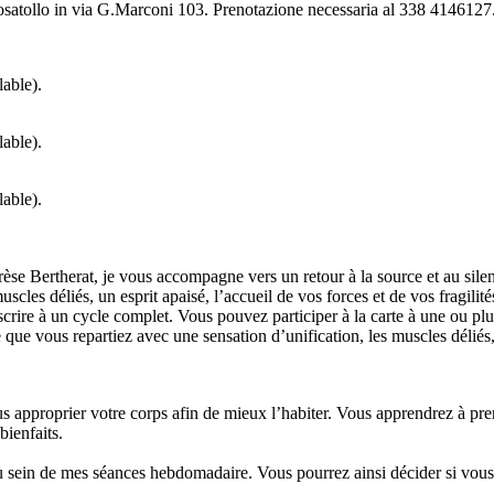
osatollo in via G.Marconi 103. Prenotazione necessaria al 338 4146127
lable).
lable).
lable).
èse Bertherat, je vous accompagne vers un retour à la source et au silen
scles déliés, un esprit apaisé, l’accueil de vos forces et de vos fragilités
rire à un cycle complet. Vous pouvez participer à la carte à une ou plu
e que vous repartiez avec une sensation d’unification, les muscles déliés,
approprier votre corps afin de mieux l’habiter. Vous apprendrez à prend
bienfaits.
u sein de mes séances hebdomadaire. Vous pourrez ainsi décider si vous