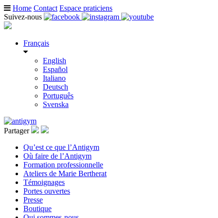
Home
Contact
Espace praticiens
Suivez-nous
Français
English
Español
Italiano
Deutsch
Português
Svenska
Partager
Qu’est ce que l’Antigym
Où faire de l’Antigym
Formation professionnelle
Ateliers de Marie Bertherat
Témoignages
Portes ouvertes
Presse
Boutique
Qui sommes-nous