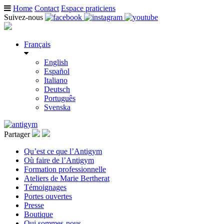
Home
Contact
Espace praticiens
Suivez-nous
Français
English
Español
Italiano
Deutsch
Português
Svenska
Partager
Qu’est ce que l’Antigym
Où faire de l’Antigym
Formation professionnelle
Ateliers de Marie Bertherat
Témoignages
Portes ouvertes
Presse
Boutique
Qui sommes-nous