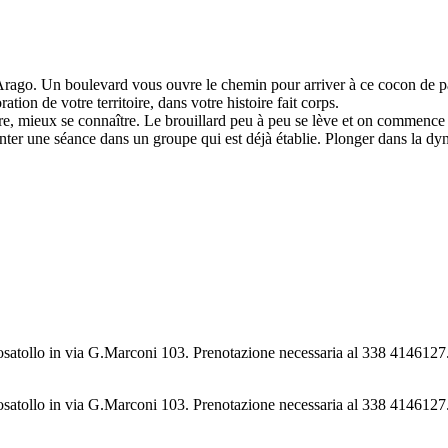
 Arago. Un boulevard vous ouvre le chemin pour arriver à ce cocon de p
n de votre territoire, dans votre histoire fait corps.
dre, mieux se connaître. Le brouillard peu à peu se lève et on commenc
nter une séance dans un groupe qui est déjà établie. Plonger dans la dy
osatollo in via G.Marconi 103. Prenotazione necessaria al 338 4146127
osatollo in via G.Marconi 103. Prenotazione necessaria al 338 4146127