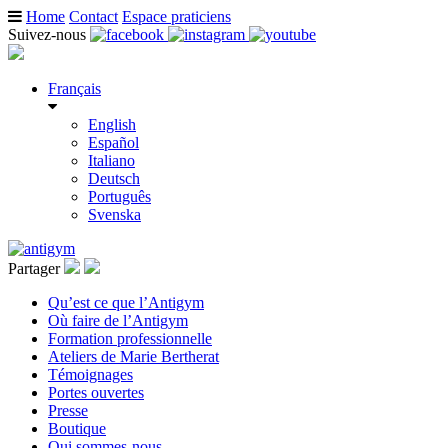
Home
Contact
Espace praticiens
Suivez-nous
Français
English
Español
Italiano
Deutsch
Português
Svenska
Partager
Qu’est ce que l’Antigym
Où faire de l’Antigym
Formation professionnelle
Ateliers de Marie Bertherat
Témoignages
Portes ouvertes
Presse
Boutique
Qui sommes-nous