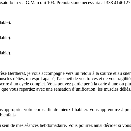
osatollo in via G.Marconi 103. Prenotazione necessaria al 338 4146127
lable).
lable).
lable).
èse Bertherat, je vous accompagne vers un retour à la source et au silen
scles déliés, un esprit apaisé, l’accueil de vos forces et de vos fragilités
rire à un cycle complet. Vous pouvez participer à la carte à une ou plu
e que vous repartiez avec une sensation d’unification, les muscles déliés,
approprier votre corps afin de mieux l’habiter. Vous apprendrez à prend
bienfaits.
u sein de mes séances hebdomadaire. Vous pourrez ainsi décider si vous