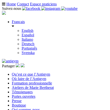
Home
Contact
Espace praticiens
Suivez-nous
Français
English
Español
Italiano
Deutsch
Português
Svenska
Partager
Qu’est ce que l’Antigym
Où faire de l’Antigym
Formation professionnelle
Ateliers de Marie Bertherat
Témoignages
Portes ouvertes
Presse
Boutique
Qui sommes-nous