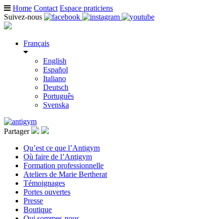
Home
Contact
Espace praticiens
Suivez-nous
Français
English
Español
Italiano
Deutsch
Português
Svenska
Partager
Qu’est ce que l’Antigym
Où faire de l’Antigym
Formation professionnelle
Ateliers de Marie Bertherat
Témoignages
Portes ouvertes
Presse
Boutique
Qui sommes-nous