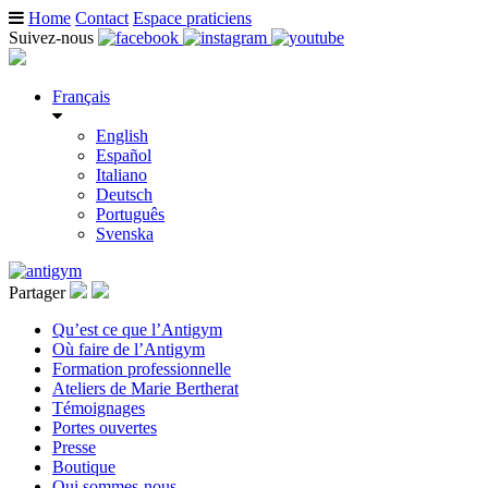
Home
Contact
Espace praticiens
Suivez-nous
Français
English
Español
Italiano
Deutsch
Português
Svenska
Partager
Qu’est ce que l’Antigym
Où faire de l’Antigym
Formation professionnelle
Ateliers de Marie Bertherat
Témoignages
Portes ouvertes
Presse
Boutique
Qui sommes-nous