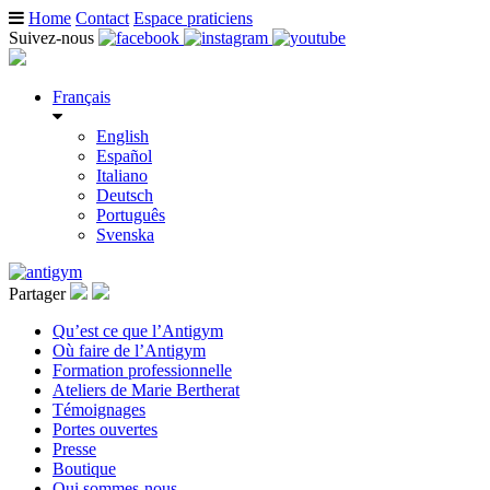
Home
Contact
Espace praticiens
Suivez-nous
Français
English
Español
Italiano
Deutsch
Português
Svenska
Partager
Qu’est ce que l’Antigym
Où faire de l’Antigym
Formation professionnelle
Ateliers de Marie Bertherat
Témoignages
Portes ouvertes
Presse
Boutique
Qui sommes-nous