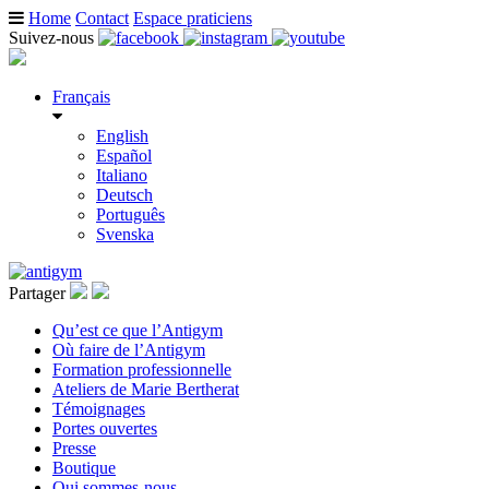
Home
Contact
Espace praticiens
Suivez-nous
Français
English
Español
Italiano
Deutsch
Português
Svenska
Partager
Qu’est ce que l’Antigym
Où faire de l’Antigym
Formation professionnelle
Ateliers de Marie Bertherat
Témoignages
Portes ouvertes
Presse
Boutique
Qui sommes-nous