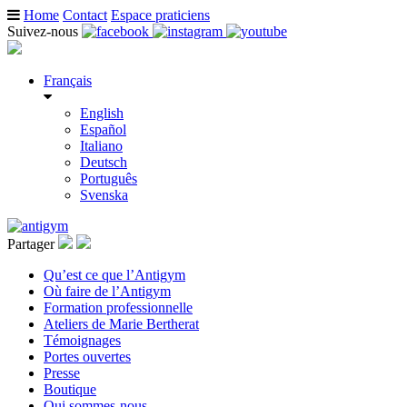
Home
Contact
Espace praticiens
Suivez-nous
Français
English
Español
Italiano
Deutsch
Português
Svenska
Partager
Qu’est ce que l’Antigym
Où faire de l’Antigym
Formation professionnelle
Ateliers de Marie Bertherat
Témoignages
Portes ouvertes
Presse
Boutique
Qui sommes-nous