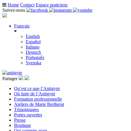
Home
Contact
Espace praticiens
Suivez-nous
Français
English
Español
Italiano
Deutsch
Português
Svenska
Partager
Qu’est ce que l’Antigym
Où faire de l’Antigym
Formation professionnelle
Ateliers de Marie Bertherat
Témoignages
Portes ouvertes
Presse
Boutique
Qui sommes-nous