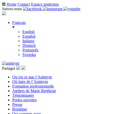
Home
Contact
Espace praticiens
Suivez-nous
Français
English
Español
Italiano
Deutsch
Português
Svenska
Partager
Qu’est ce que l’Antigym
Où faire de l’Antigym
Formation professionnelle
Ateliers de Marie Bertherat
Témoignages
Portes ouvertes
Presse
Boutique
Qui sommes-nous