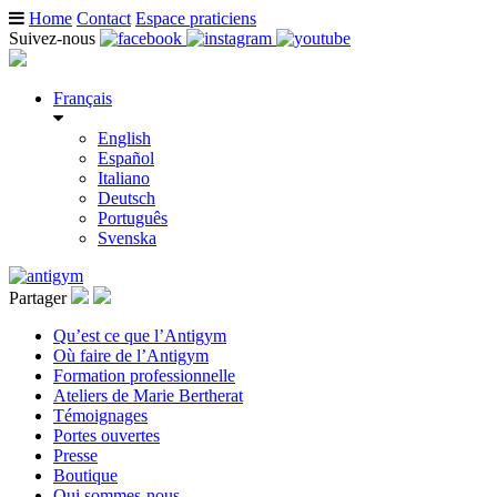
Home
Contact
Espace praticiens
Suivez-nous
Français
English
Español
Italiano
Deutsch
Português
Svenska
Partager
Qu’est ce que l’Antigym
Où faire de l’Antigym
Formation professionnelle
Ateliers de Marie Bertherat
Témoignages
Portes ouvertes
Presse
Boutique
Qui sommes-nous