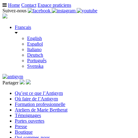
Home
Contact
Espace praticiens
Suivez-nous
Français
English
Español
Italiano
Deutsch
Português
Svenska
Partager
Qu’est ce que l’Antigym
Où faire de l’Antigym
Formation professionnelle
Ateliers de Marie Bertherat
Témoignages
Portes ouvertes
Presse
Boutique
Qui sommes-nous