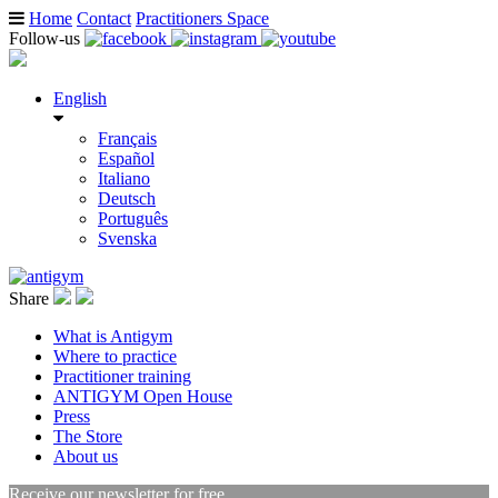
Home
Contact
Practitioners Space
Follow-us
English
Français
Español
Italiano
Deutsch
Português
Svenska
Share
What is Antigym
Where to practice
Practitioner training
ANTIGYM Open House
Press
The Store
About us
Receive our newsletter for free