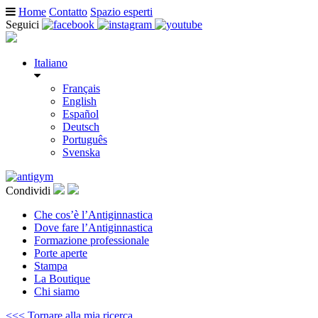
Home
Contatto
Spazio esperti
Seguici
Italiano
Français
English
Español
Deutsch
Português
Svenska
Condividi
Che cos’è l’Antiginnastica
Dove fare l’Antiginnastica
Formazione professionale
Porte aperte
Stampa
La Boutique
Chi siamo
<<< Tornare alla mia ricerca