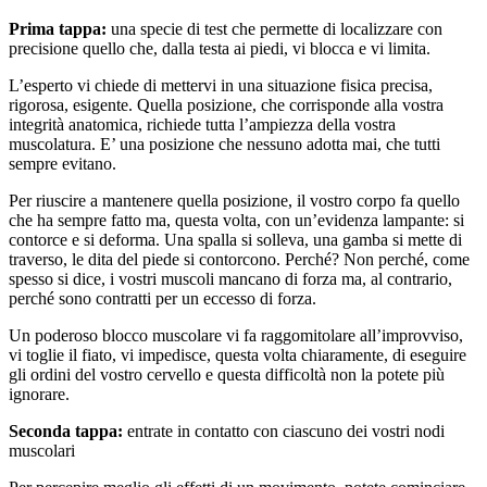
Prima tappa:
una specie di test che permette di localizzare con
precisione quello che, dalla testa ai piedi, vi blocca e vi limita.
L’esperto vi chiede di mettervi in una situazione fisica precisa,
rigorosa, esigente. Quella posizione, che corrisponde alla vostra
integrità anatomica, richiede tutta l’ampiezza della vostra
muscolatura. E’ una posizione che nessuno adotta mai, che tutti
sempre evitano.
Per riuscire a mantenere quella posizione, il vostro corpo fa quello
che ha sempre fatto ma, questa volta, con un’evidenza lampante: si
contorce e si deforma. Una spalla si solleva, una gamba si mette di
traverso, le dita del piede si contorcono. Perché? Non perché, come
spesso si dice, i vostri muscoli mancano di forza ma, al contrario,
perché sono contratti per un eccesso di forza.
Un poderoso blocco muscolare vi fa raggomitolare all’improvviso,
vi toglie il fiato, vi impedisce, questa volta chiaramente, di eseguire
gli ordini del vostro cervello e questa difficoltà non la potete più
ignorare.
Seconda tappa:
entrate in contatto con ciascuno dei vostri nodi
muscolari