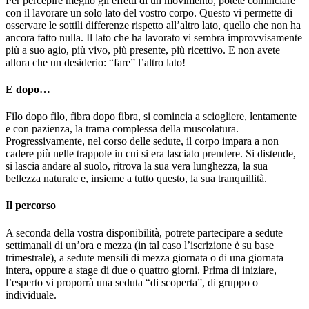
Per percepire meglio gli effetti di un movimento, potete cominciare
con il lavorare un solo lato del vostro corpo. Questo vi permette di
osservare le sottili differenze rispetto all’altro lato, quello che non ha
ancora fatto nulla. Il lato che ha lavorato vi sembra improvvisamente
più a suo agio, più vivo, più presente, più ricettivo. E non avete
allora che un desiderio: “fare” l’altro lato!
E dopo…
Filo dopo filo, fibra dopo fibra, si comincia a sciogliere, lentamente
e con pazienza, la trama complessa della muscolatura.
Progressivamente, nel corso delle sedute, il corpo impara a non
cadere più nelle trappole in cui si era lasciato prendere. Si distende,
si lascia andare al suolo, ritrova la sua vera lunghezza, la sua
bellezza naturale e, insieme a tutto questo, la sua tranquillità.
Il percorso
A seconda della vostra disponibilità, potrete partecipare a sedute
settimanali di un’ora e mezza (in tal caso l’iscrizione è su base
trimestrale), a sedute mensili di mezza giornata o di una giornata
intera, oppure a stage di due o quattro giorni. Prima di iniziare,
l’esperto vi proporrà una seduta “di scoperta”, di gruppo o
individuale.