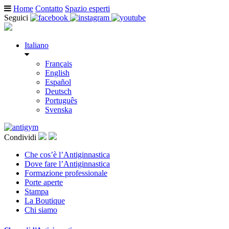
Home
Contatto
Spazio esperti
Seguici
Italiano
Français
English
Español
Deutsch
Português
Svenska
Condividi
Che cos’è l’Antiginnastica
Dove fare l’Antiginnastica
Formazione professionale
Porte aperte
Stampa
La Boutique
Chi siamo