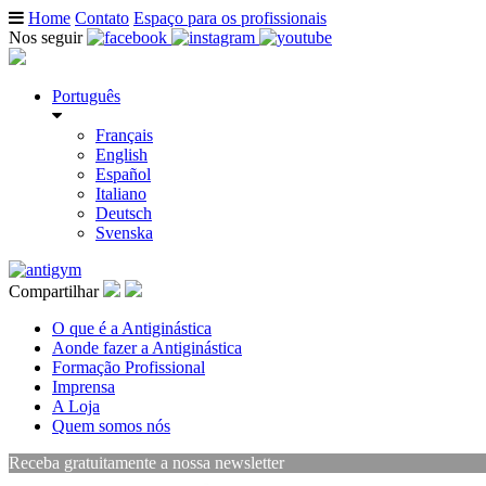
Home
Contato
Espaço para os profissionais
Nos seguir
Português
Français
English
Español
Italiano
Deutsch
Svenska
Compartilhar
O que é a Antiginástica
Aonde fazer a Antiginástica
Formação Profissional
Imprensa
A Loja
Quem somos nós
Receba gratuitamente a nossa newsletter