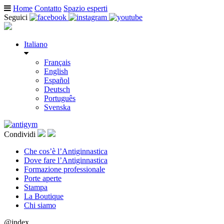
Home
Contatto
Spazio esperti
Seguici
Italiano
Français
English
Español
Deutsch
Português
Svenska
Condividi
Che cos’è l’Antiginnastica
Dove fare l’Antiginnastica
Formazione professionale
Porte aperte
Stampa
La Boutique
Chi siamo
@index