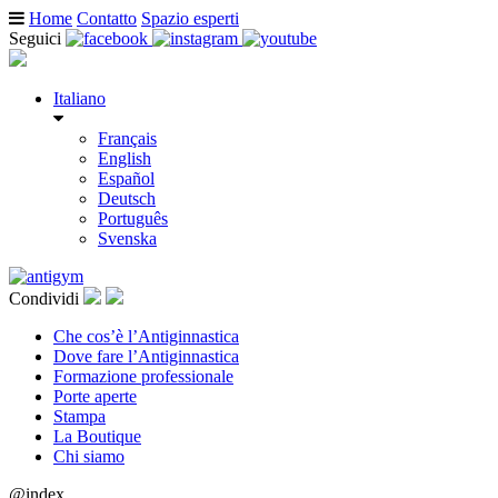
Home
Contatto
Spazio esperti
Seguici
Italiano
Français
English
Español
Deutsch
Português
Svenska
Condividi
Che cos’è l’Antiginnastica
Dove fare l’Antiginnastica
Formazione professionale
Porte aperte
Stampa
La Boutique
Chi siamo
@index