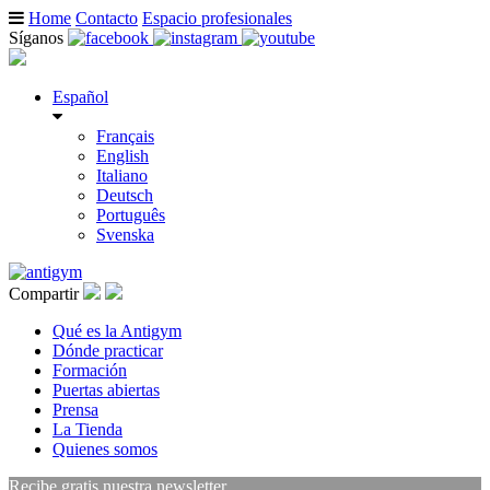
Home
Contacto
Espacio profesionales
Síganos
Español
Français
English
Italiano
Deutsch
Português
Svenska
Compartir
Qué es la Antigym
Dónde practicar
Formación
Puertas abiertas
Prensa
La Tienda
Quienes somos
Recibe gratis nuestra newsletter