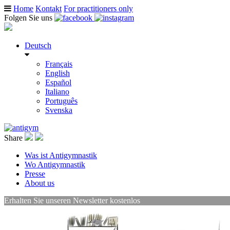
Home
Kontakt
For practitioners only
Folgen Sie uns
Deutsch
Français
English
Español
Italiano
Português
Svenska
Share
Was ist Antigymnastik
Wo Antigymnastik
Presse
About us
Erhalten Sie unseren Newsletter kostenlos