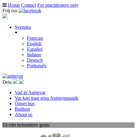
Home
Contact
For practitioners only
Följ oss
Svenska
Français
English
Español
Italiano
Deutsch
Português
Dela
Vad är Antigym
Var kan man göra Antigymnastik
Öppet hus
Butiken
About us
Få vårt nyhetsbrev gratis