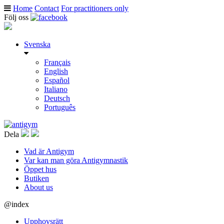
Home
Contact
For practitioners only
Följ oss
Svenska
Français
English
Español
Italiano
Deutsch
Português
Dela
Vad är Antigym
Var kan man göra Antigymnastik
Öppet hus
Butiken
About us
@index
Upphovsrätt