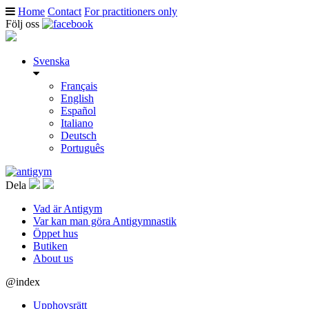
Home
Contact
For practitioners only
Följ oss
Svenska
Français
English
Español
Italiano
Deutsch
Português
Dela
Vad är Antigym
Var kan man göra Antigymnastik
Öppet hus
Butiken
About us
@index
Upphovsrätt