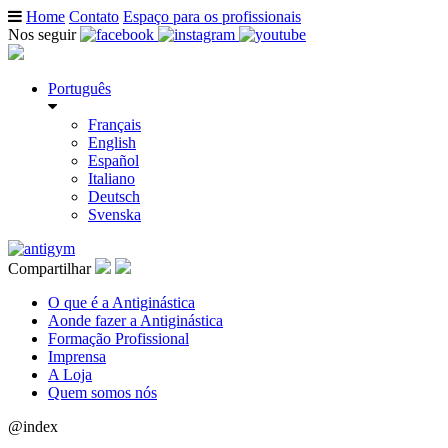
Home
Contato
Espaço para os profissionais
Nos seguir
Português
Français
English
Español
Italiano
Deutsch
Svenska
Compartilhar
O que é a Antiginástica
Aonde fazer a Antiginástica
Formação Profissional
Imprensa
A Loja
Quem somos nós
@index