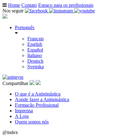
Home
Contato
Espaço para os profissionais
Nos seguir
Português
Français
English
Español
Italiano
Deutsch
Svenska
Compartilhar
O que é a Antiginástica
Aonde fazer a Antiginástica
Formação Profissional
Imprensa
A Loja
Quem somos nós
@index